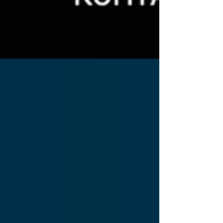
ибо я никогда не забываю каким был,
оркестр. Всегда восхищен силе, знаниям,
выносливости и профессионализму Ольги
Мойсеевич. Даша, спасибо за
партнёрство на сцене, Евгений
Фантинови