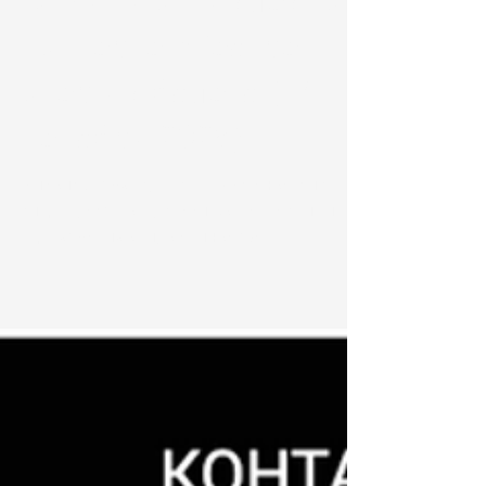
Отзывы о Юбилейном
концерте в Театре
оперы и балета (14
декабря 2025)
Михаил Журков, певец: Был счастлив
видеть, слушать, восхищаться: своими
однокурсниками, а сейчас уже
МАСТЕРАМИ – Леной Ардувановой,
Леной Лапшиной, маэстро Максимом
Качаловым – тонким, музыкальным,
слушающим и слышащим дирижёром и
руководителем ОРКЕСТРА, каждым
музыкантом симфонического оркестра –