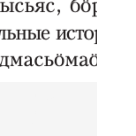
Газета "Коми му":
Меломанлы шыдла
история