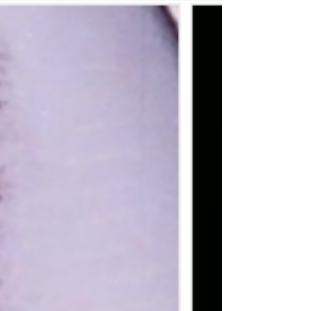
через призму театрализованных
концертов, отметил юбилей двумя
масштабными представлениями.
Юбилейный диптих — концерты в
октябре и декабре — подвел итоги 25-
летней работы и представил яркие
фрагменты из прошлых программ. В чем
секрет успеха уникального формата, кто
стоял у его истоков и что думают о
проекте первые лица республики,
професс