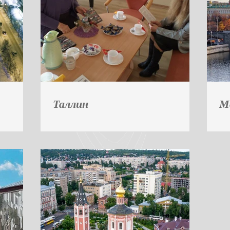
Таллин
М