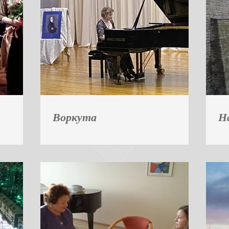
Воркута
Н