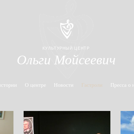
КУЛЬТУРНЫЙ ЦЕНТР
Ольги Мойсеевич
истории
О центре
Новости
Гастроли
Пресса о 