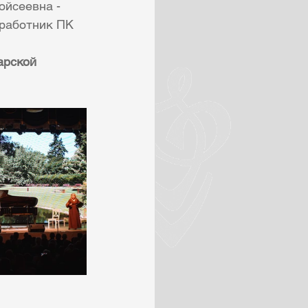
ойсеевна - 
работник ПК
арской 