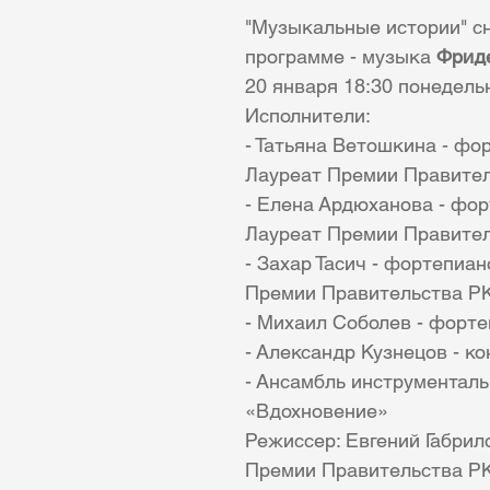
"Музыкальные истории" сн
программе - музыка 
Фрид
20 января 18:30 понедель
Исполнители:
- Татьяна Ветошкина - фо
Лауреат Премии Правите
- Елена Ардюханова - фор
Лауреат Премии Правите
- Захар Тасич - фортепиан
Премии Правительства Р
- Михаил Соболев - форт
- Александр Кузнецов - к
- Ансамбль инструменталь
«Вдохновение»
Режиссер: Евгений Габрил
Премии Правительства РК