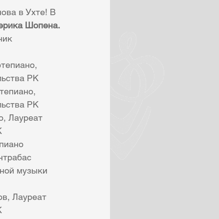
ова в Ухте! В 
ерика Шопена.
ник
ртепиано, 
льства РК
тепиано, 
льства РК
о, Лауреат 
К
епиано
онтрабас
ной музыки 
ов, Лауреат 
  