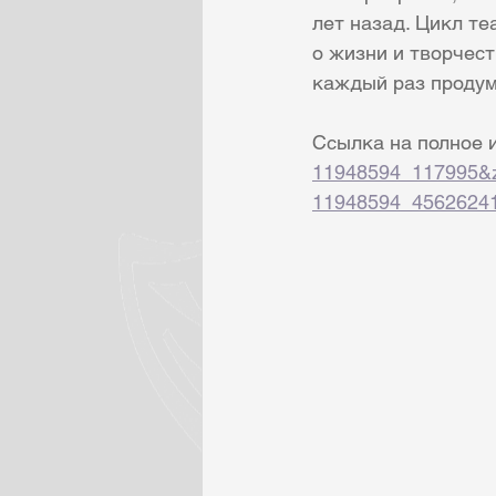
лет назад. Цикл т
о жизни и творчест
каждый раз продум
Ссылка на полное 
11948594_117995&z
11948594_4562624