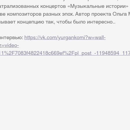
еатрализованных концертов «Музыкальные истории»
ве композиторов разных эпох. Автор проекта Ольга
ывает концепцию так, чтобы было интересно.. 
интервью: 
https://vk.com/yurgankomi?w=wall-
=video-
11%2F7083f4822418c669ef%2Fpl_post_-11948594_11