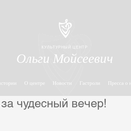
КУЛЬТУРНЫЙ ЦЕНТР
Ольги Мойсеевич
истории
О центре
Новости
Гастроли
Пресса о 
за чудесный вечер!