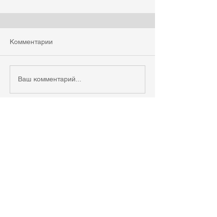
Комментарии
Ваш комментарий...
© 2020 Автономная некоммерческая
организация
"Культурный центр по развитию
культуры и искусства Ольги
Мойсеевич"
Oamoyse@mail.ru
Республика Коми, г. Сыктывкар