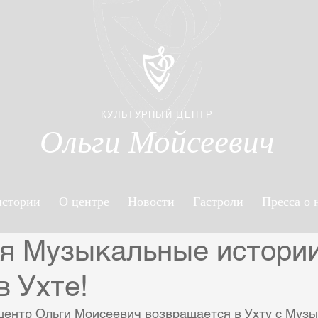
КУЛЬТУРНЫЙ ЦЕНТР
Ольги Мойсеевич
истории
О центре
Новости
Гастроли
Пресса о 
ря Музыкальные истории
 Ухте!
центр Ольги Моисеевич возвращается в Ухту с Муз