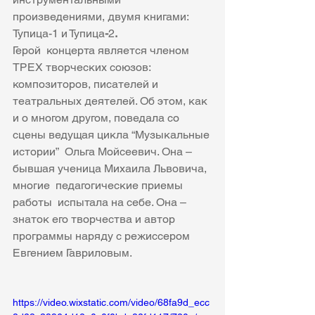
произведениями, двумя книгами: 
Тупица-1 и Тупица
-
2
.
Герой  концерта является членом 
ТРЕХ творческих союзов: 
композиторов, писателей и 
театральных деятелей. Об этом, как 
и о многом другом, поведала со 
сцены ведущая цикла “Музыкальные 
истории”  Ольга Мойсеевич. Она – 
бывшая ученица Михаила Львовича, 
многие  педагогические приемы 
работы  испытала на себе. Она – 
знаток его творчества и автор 
программы наряду с режиссером 
Евгением Гавриловым.
https://video.wixstatic.com/video/68fa9d_ecc