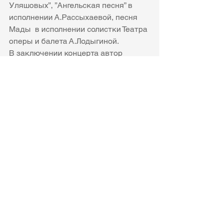
Уляшовых”, ”Ангельская песня” в 
исполнении А.Рассыхаевой, песня 
Мады  в исполнении солистки Театра 
оперы и балета А.Лодыгиной.
В заключении концерта автор 
поблагодарил всех устроителей, 
артистов, друзей - всех, кто не 
поленился в проливной дождь 
прийти на встречу с музыкой.