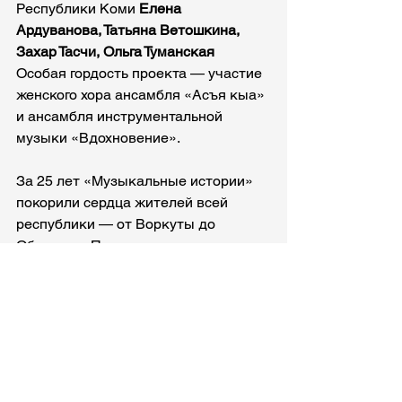
Республики Коми 
Елена 
Ардуванова, Татьяна Ветошкина, 
Захар Тасчи, Ольга Туманская
Особая гордость проекта — участие 
женского хора ансамбля «Асъя кыа» 
и ансамбля инструментальной 
музыки «Вдохновение».
За 25 лет «Музыкальные истории» 
покорили сердца жителей всей 
республики — от Воркуты до 
Объячево. Проект стал лауреатом 
престижных премий и обладателем 
грантов главы Республики Коми.