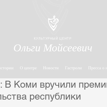
КУЛЬТУРНЫЙ ЦЕНТР
Ольги Мойсеевич
истории
О центре
Новости
Гастроли
Пресса о 
: В Коми вручили преми
льства республики