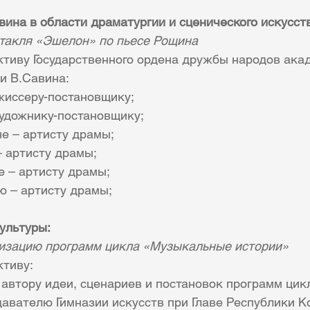
ина в области драматургии и сценического искусст
ктакля «Эшелон» по пьесе Рощина
ктиву Государственного ордена дружбы народов ака
и В.Савина:
иссеру-постановщику;
художнику-постановщику;
е – артисту драмы;
 артисту драмы;
е – артисту драмы;
 – артисту драмы;
ультуры:
лизацию программ цикла «Музыкальные истории»
ктиву:
автору идеи, сценариев и постановок программ цикл
авателю Гимназии искусств при Главе Республики Ко