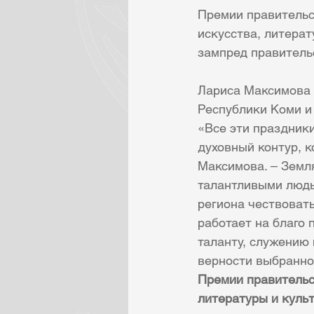
Премии правительс
искусства, литера
зампред правитель
Лариса Максимова 
Республики Коми и 
«Все эти праздник
духовный контур, к
Максимова. – Земля
талантливыми людь
региона чествовать
работает на благо 
таланту, служению
верности выбранно
Премии правительст
литературы и куль