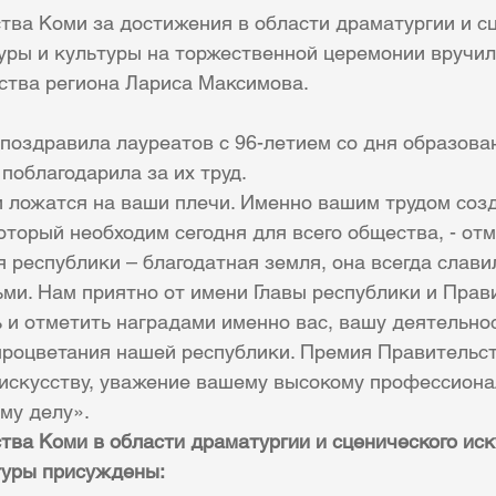
тва Коми за достижения в области драматургии и сц
туры и культуры на торжественной церемонии вручил
ства региона Лариса Максимова.
поздравила лауреатов с 96-летием со дня образова
поблагодарила за их труд.
и ложатся на ваши плечи. Именно вашим трудом созд
оторый необходим сегодня для всего общества, - от
 республики – благодатная земля, она всегда слави
ми. Нам приятно от имени Главы республики и Прав
 и отметить наградами именно вас, вашу деятельнос
процветания нашей республики. Премия Правительств
 искусству, уважение вашему высокому профессиона
му делу».
ва Коми в области драматургии и сценического иск
туры присуждены: