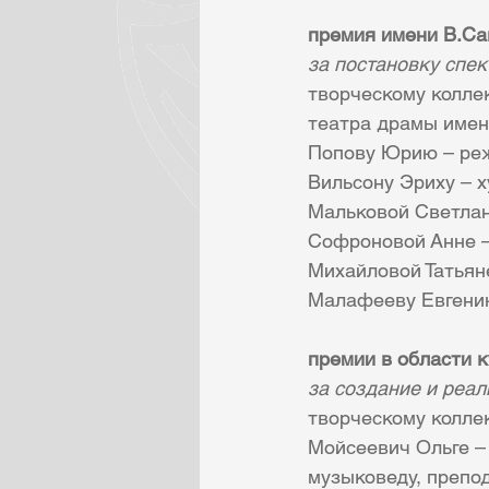
премия имени В.Сав
за постановку спе
творческому колле
театра драмы имен
Попову Юрию – реж
Вильсону Эриху – 
Мальковой Светлан
Софроновой Анне –
Михайловой Татьян
Малафееву Евгению
премии в области к
за создание и реа
творческому колле
Мойсеевич Ольге – 
музыковеду, препод