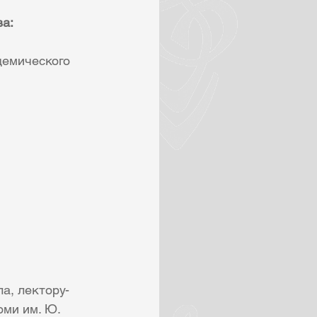
ва:
демического 
а, лектору-
ми им. Ю. 