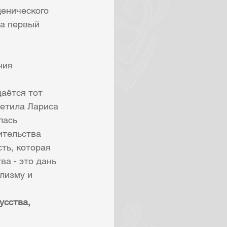
енического 
а первый 
ния 
аётся тот 
метила Лариса 
лась 
ительства 
ть, которая 
а - это дань 
лизму и 
усства, 