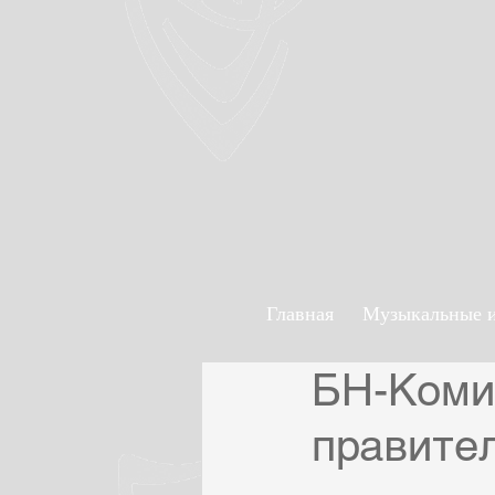
Главная
Музыкальные 
БН-Коми
правите