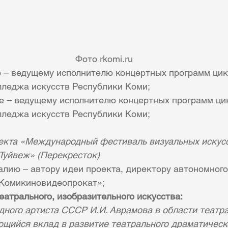
Фото rkomi.ru
 – ведущему исполнителю концертных программ цик
леджа искусств Республики Коми;
е – ведущему исполнителю концертных программ цик
леджа искусств Республики Коми;
екта «Международный фестиваль визуальных искус
«Туйвеж» (Перекресток)
лию – автору идеи проекта, директору автономног
«Комикиновидеопрокат»;
еатрального, изобразительного искусства:
дного артиста СССР И.И. Аврамова в области театра
ющийся вклад в развитие театрального драматическо