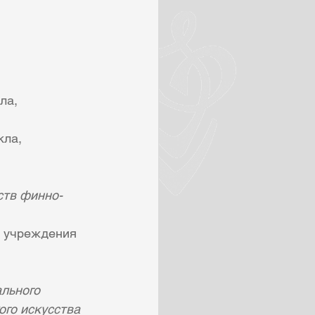
ла, 
ла, 
ств финно-
о учреждения 
льного 
го искусства 