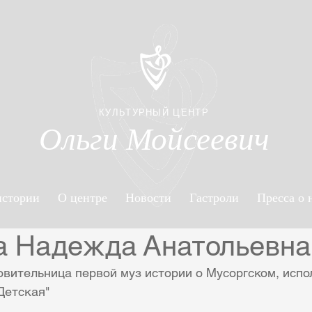
КУЛЬТУРНЫЙ ЦЕНТР
Ольги Мойсеевич
истории
О центре
Новости
Гастроли
Пресса о 
а Надежда Анатольевна
Детская" 