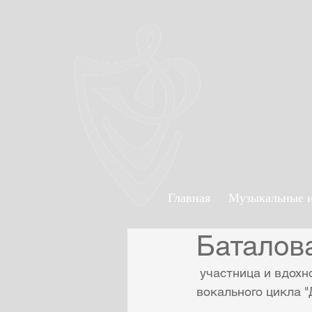
Главная
Музыкальные 
Баталов
 участница и вдохновительница первой муз истории о Мусоргском, исполнительница 
вокального цикла "