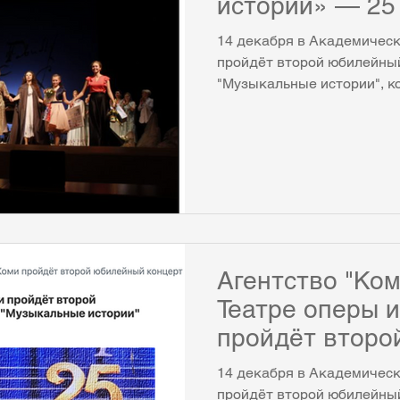
истории» — 25 
Юбилейный ко
14 декабря в Академическ
состоится 14 д
пройдёт второй юбилейный
"Музыкальные истории", к
отмечает 25-летие. К тако
подготовила 2 грандиозны
состоялся в Коми республ
филармонии 23 октября, в
и балета с участием всех 
солистов театра и солист
Это диптих, куда вошли н
цикла те
Агентство "Ко
Театре оперы 
пройдёт второ
концерт проек
14 декабря в Академическ
"Музыкальные 
пройдёт второй юбилейный