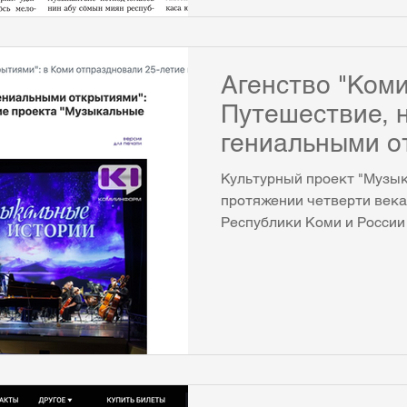
Агенство "Ком
Путешествие, 
гениальными о
Культурный проект "Музык
протяжении четверти века
Республики Коми и России
музыки через призму теат
отметил юбилей двумя ма
представлениями. Юбилей
октябре и декабре — подв
и представил яркие фрагм
В чем секрет успеха уника
у его истоков и что думаю
республики, професс