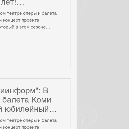
лет!
нцерт
ом театре оперы и балета
екабря.
 концерт проекта
оторый в этом сезоне
й дате команда проекта
х концерта – первый
иканской академической
торой будет в театре оперы
театральных коллективов,
ов «Музыкальных историй».
аиболее яркие страницы
миинформ": В
и балета Коми
й юбилейный
та
ом театре оперы и балета
истории"
 концерт проекта