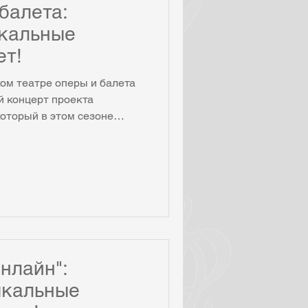
балета:
кальные
ет!
ом театре оперы и балета
 концерт проекта
оторый в этом сезоне
й дате команда проекта
х концерта – первый
иканской академической
торой будет в театре оперы
театральных коллективов,
ов «Музыкальных историй».
аиболее яркие страницы
нлайн":
ыкальные