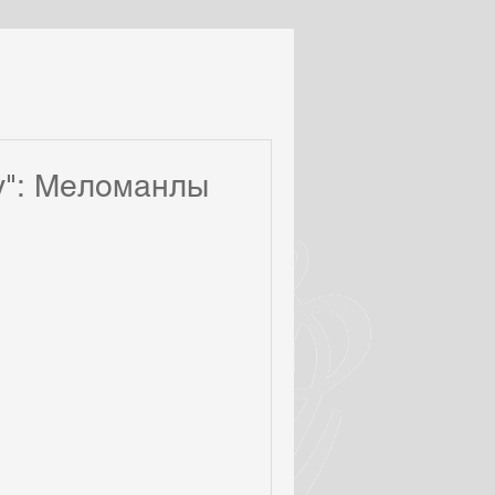
Отзывы
во
Гастроли
у": Меломанлы
я