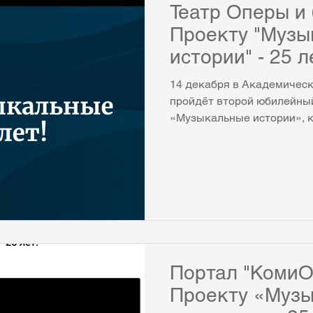
Театр Оперы и 
Проекту "Музы
истории" - 25 л
14 декабря в Академическ
пройдёт второй юбилейный
«Музыкальные истории», к
отмечает 25-летие. К тако
подготовила 2 грандиозны
состоялся в Коми республ
филармонии 23 октября, в
и балета с участием всех 
солистов театра и солист
Это диптих, куда вошли н
цикла те
Портал "КомиО
Проекту «Муз