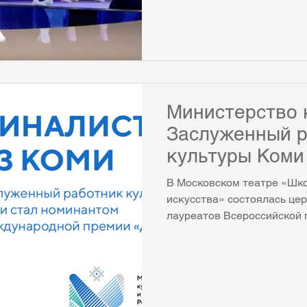
официальный сайт: https://v
79002029_456270101
Министерство 
Заслуженный р
культуры Коми
номинантом М
В Московском театре «Шк
премии «Диапа
искусства» состоялась це
лауреатов Всероссийской
музыкальных журналистов
«Диапазон». Республику К
представила заслуженный
Республики Коми Ольга Мо
финалистом в номинации 