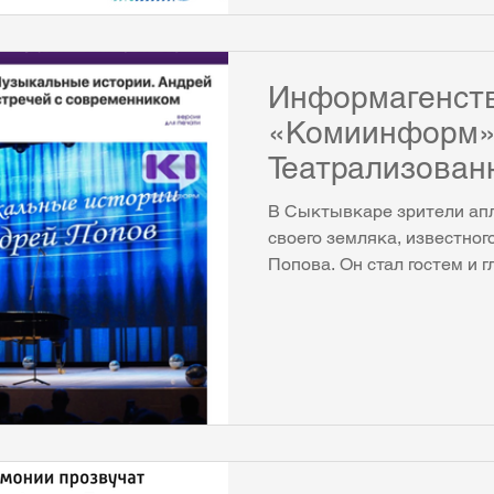
статью в журнале «Арт», 
Государственного ансамбля
Коми имени Виктора Моро
Информагенст
«Комиинформ»
Театрализован
"Музыкальные 
В Сыктывкаре зрители ап
Андрей Попов"
своего земляка, известно
Попова. Он стал гостем и г
зрителей встре
современнико