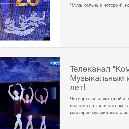
"Музыкальные истории", к
отмечает 25-летие. К тако
подготовила два грандиоз
состоялся в Коми республ
филармонии 23 октября, в
и балета с участием всех 
солистов театра и солисто
Это диптих, куда вошли н
цикла
Телеканал "Ком
Музыкальным 
лет!
Четверть века жителей и 
знакомят с творчеством к
мастеров музыкального иск
республиканской академи
состоится юбилейный конц