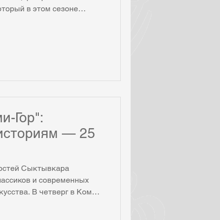
оторый в этом сезоне
й дате команда проекта
ных концерт а – первый
иканской академической
торой будет в театре оперы
театральных коллективов,
в "Музыкальных историй".
аиболее яркие страницы
и-Гор":
историям — 25
гостей Сыктывкара
лассиков и современных
усства. В четверг в Коми
ческой филармонии
ерт. Видео: Ссылка на