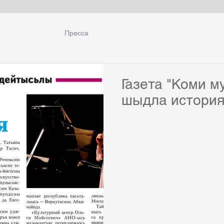
Новости
Пресса
Персоналии
Партнеры
Филармония
Концерты
Награждение
Сотрудничест
Газета "Коми м
шыдла истори