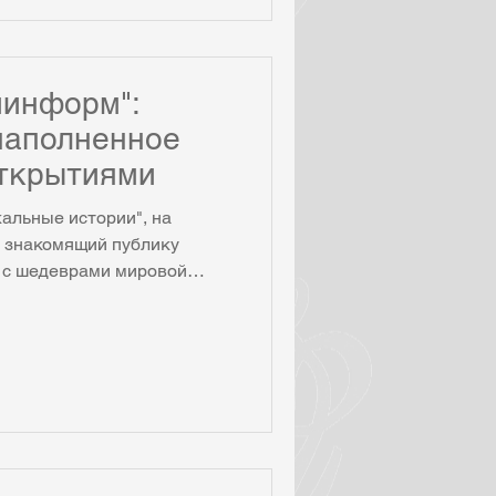
иинформ":
наполненное
ткрытиями
альные истории", на
 знакомящий публику
 с шедеврами мировой
рализованных концертов,
сштабными
ный диптих — концерты в
ел итоги 25-летней работы
енты из прошлых программ.
льного формата, кто стоял
т о проекте первые лица