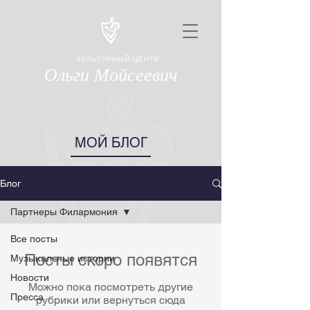
КУЛЬТУРНЫЙ ЦЕНТР
Ольги Мойсеевич
МОЙ БЛОГ
Блог
Партнеры Филармония
Все посты
Посты скоро появятся
Музыкальные истории
Новости
Можно пока посмотреть другие
Пресса
рубрики или вернуться сюда