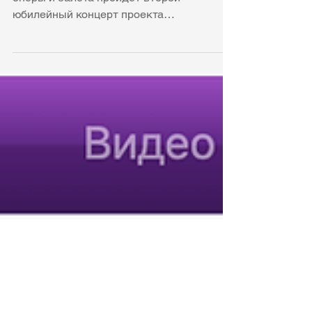
14 декабря в Академическом театре
оперы и балета пройдёт второй
юбилейный концерт проекта
"Музыкальные истории", который в этом
сезоне отмечает 25-летие. К такой дате
команда проекта подготовила 2
грандиозных концерта – первый
состоялся в Коми республиканской
академической филармонии 23 октября,
второй будет в театре оперы и балета с
участием всех театральных коллективов,
солистов театра и солистов
«Музыкальных историй». Это диптих,
куда вошли наиболее яркие страницы
цикла те