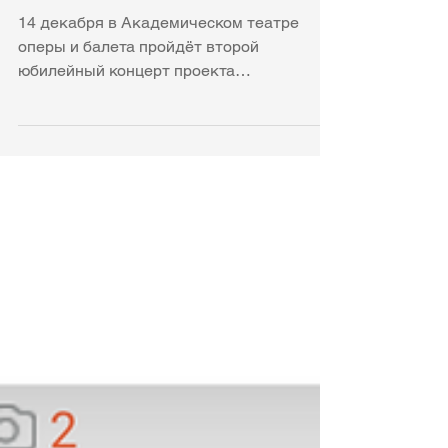
истории" - 25 лет!
14 декабря в Академическом театре
оперы и балета пройдёт второй
юбилейный концерт проекта
«Музыкальные истории», который в этом
сезоне отмечает 25-летие. К такой дате
команда проекта подготовила 2
грандиозных концерта – первый
состоялся в Коми республиканской
академической филармонии 23 октября,
второй будет в театре оперы и балета с
участием всех театральных коллективов,
солистов театра и солистов
«Музыкальных историй». Это диптих,
куда вошли наиболее яркие страницы
цикла те